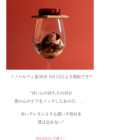
ノノパルフェ第38章 9月13
日より開始です!!
“青い心の持ち主の君が
僕の心のドアをノックしたあの日、、、
赤いクレヨンよりも濃い夕暮れを
僕は忘れない”
9月30
日にて終了。