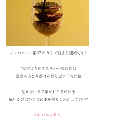
ノノパルフェ第37章 8月10
日より開始です!!
“幾重にも連なるその一枚の絵は
幾度も重なり離れを繰り返す千枚の絵
見えない糸で繋がれたその絵を
描いたのはひとつの筆を握りしめた二つの手”
8月31
日にて終了。