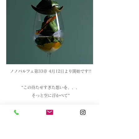
ノノパルフェ第33章 4月12
日より開始です!!
“この待たせすぎた想いを、、、
そっと空に浮かべて”
今作のパルフェ、新緑のように色濃くなった“待ちに
待った春への想い”を、パティシエがパルフェグラス
に込めました。ほんのり大人な時間に見え隠れする、
踊り出すような子ども心をパルフェの世界でお楽しみ