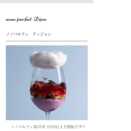
nono parfait Dijon
ノノパルフェ ディジョン
ノノパルフェ第35章 6月8
日より開始です!!