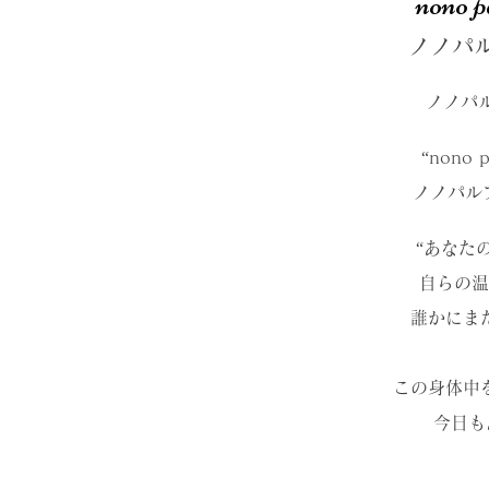
nono p
ノノパ
ノノパ
“nono p
ノノパル
“あなた
自らの温
誰かにま
この身体中
今日も