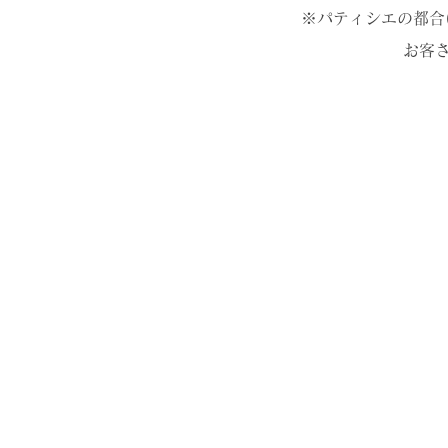
※パティシエの都合
お客
l'atelier de nono
本店
Address: 〒279-0012
千葉県 浦安市
日の出
1-3-1
Phone Number:
047-329-2838
Open Hours: 10:00 am - 6
:00 pm
(Cafe Last Order: 5:00 pm)