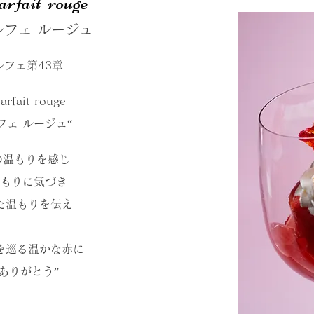
arfait rouge
ルフェ ルージュ
ルフェ第43章
arfait rouge
フェ ルージュ“
の温もりを感じ
もりに気づき
た温もりを伝え
を巡る温かな赤に
ありがとう”