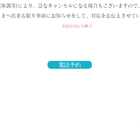
(体調等)により、急なキャンセルになる場合もございますので
さまへ出来る限り事前にお知らせをして、対応をお伝えさせて
3月31
日にて終了。
電話予約
アトレ新浦安店
Address: 〒279-0012
千葉県 浦安市
入船1-1-1 アトレ内
Phone Number:
047-390-6882
Open Hours: 10:00 am - 9
:00 pm