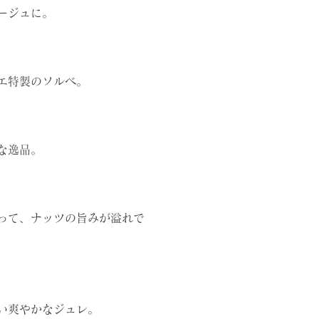
ージュに。
エ特製のソルベ。
な逸品。
って、ナッツの旨みが溢れで
い爽やかなジュレ。