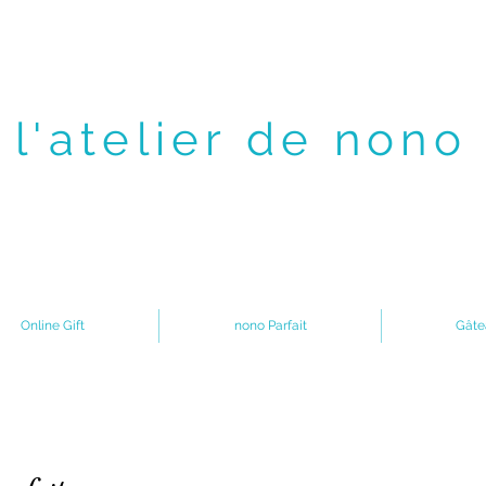
l'atelier de nono
Online Gift
nono Parfait
Gâte