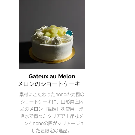
Gateux au Melon
メロンのショートケーキ
素材にこだわったnonoの
究極の
ショートケーキに、山形県庄内
産のメロン「舞姫」を使用。湧
き水で育ったクリアで上品なメ
ロンとnonoの匠がマリアージュ
した夏限定の逸品。