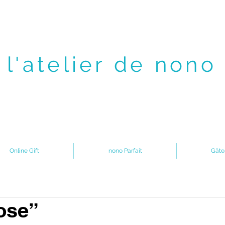
l'atelier de nono
Online Gift
nono Parfait
Gâte
ose”