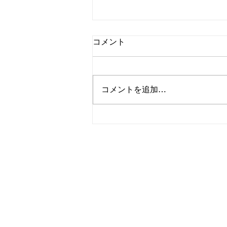
コメント
コメントを追加…
ティラミス ママン
l'atelier de nono
本店
Address: 〒279-0012
千葉県 浦安市
日の出
1-3-1
Phone Number:
047-329-2838
Open Hours: 10:00 am - 6
:00 pm