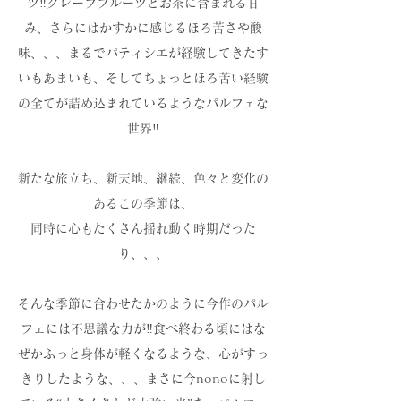
ツ‼️グレープフルーツとお茶に含まれる甘
み、さらにはかすかに感じるほろ苦さや酸
味、、、まるでパティシエが経験してきたす
いもあまいも、そしてちょっとほろ苦い経験
の全てが詰め込まれているようなパルフェな
世界‼️
新たな旅立ち、新天地、継続、色々と変化の
あるこの季節は、
同時に心もたくさん揺れ動く時期だった
り、、、
そんな季節に合わせたかのように今作のパル
フェには不思議な力が‼️食べ終わる頃にはな
ぜかふっと身体が軽くなるような、心がすっ
きりしたような、、、まさに今nonoに射し