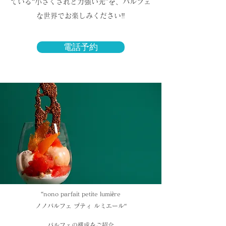
ている“小さくされど力強い光”を、パルフェ
な世界でお楽しみください‼️
電話予約
“nono parfait petite lumière
ノノパルフェ プティ ルミエール
“
パルフェの構成をご紹介