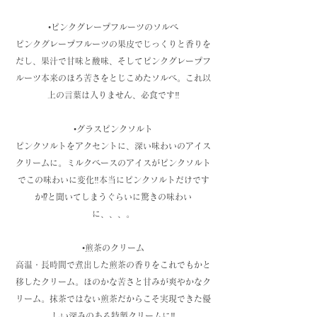
•ピンクグレープフルーツのソルベ
ピンクグレープフルーツの果皮でじっくりと香りを
だし、果汁で甘味と酸味、そしてピンクグレープフ
ルーツ本来のほろ苦さをとじこめたソルベ。これ以
上の言葉は入りません、必食です‼️
•グラスピンクソルト
ピンクソルトをアクセントに、深い味わいのアイス
クリームに。ミルクベースのアイスがピンクソルト
でこの味わいに変化‼️本当にピンクソルトだけです
か⁉️と聞いてしまうぐらいに驚きの味わい
に、、、。
•煎茶のクリーム
高温・長時間で煮出した煎茶の香りをこれでもかと
移したクリーム。ほのかな苦さと甘みが爽やかなク
リーム。抹茶ではない煎茶だからこそ実現できた優
しい深みのある特製クリームに‼️