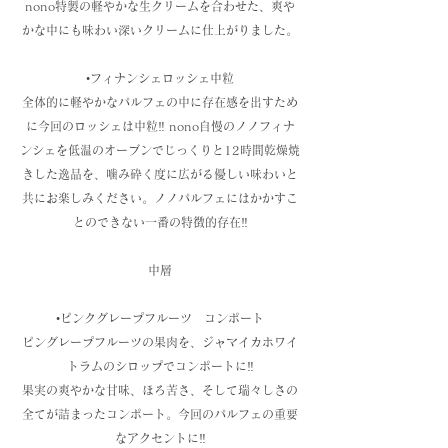
nono特製の軽やかな生クリームを合わせた、爽や
かな中にも味わい深いクリームに仕上がりました。
•フィナンシェロッシェ中粒
全体的に軽やかなパルフェの中に存在感を出すため
に今回のロッシェは中粒‼️ nono自慢のノノフィナ
ンシェを低温のオーブンでじっくりと12時間乾燥焼
きした逸品を、噛み砕く度に広がる優しい味わいと
共にお楽しみください。ノノパルフェにはかかすこ
とのできない一番の特徴的存在‼️
中層
•ピンクグレープフルーツ コンポート
ピングレープフルーツの果肉を、ジャマイカホワイ
トラムのシロップでコンポートに‼️
果実の爽やかな甘味、ほろ苦さ、そして瑞々しさの
全てが詰まったコンポート。今回のパルフェの重要
なアクセントに‼️