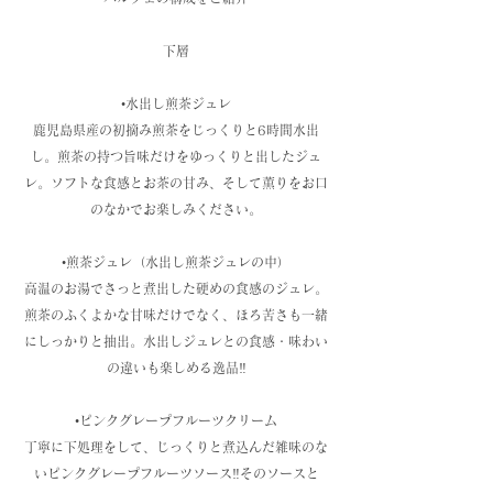
下層
•水出し煎茶ジュレ
鹿児島県産の初摘み煎茶をじっくりと6時間水出
し。煎茶の持つ旨味だけをゆっくりと出したジュ
レ。ソフトな食感とお茶の甘み、そして薫りをお口
のなかでお楽しみください。
•煎茶ジュレ（水出し煎茶ジュレの中）
高温のお湯でさっと煮出した硬めの食感のジュレ。
煎茶のふくよかな甘味だけでなく、ほろ苦さも一緒
にしっかりと抽出。水出しジュレとの食感・味わい
の違いも楽しめる逸品‼️
•ピンクグレープフルーツクリーム
丁寧に下処理をして、じっくりと煮込んだ雑味のな
いピンクグレープフルーツソース‼️そのソースと