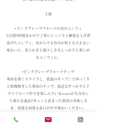
上層
• ピンクグレープフルーツの皮のコンフィ
5日間‼️時間をかけて丁寧にじっくりと糖度を上げ煮
あげたコンフィ。皮からでる旨みが何とも言えない
味わいに。柔らかさと瑞々しさもしっかりと楽しめ
るコンフィに。
•ピンクグレープフルーツチップ
果肉を薄くスライスし、低温のオーブンでゆっくり
と乾燥焼きした果肉のチップ。最近はすっかりとド
ライフルーツ作りを楽しんでいるnonoが生み出し
た新たな逸品‼️ギュッと詰まった果肉の美味しさ
を、何度も何度もお口の中で味わいください。
•オーガニック黒糖とキノアのチュイル
コロンビアのオーガニック黒糖とキノアをあわせた