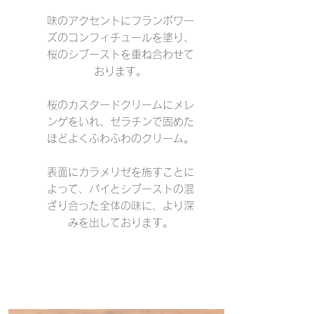
味のアクセントに
フランボワー
ズ
の
コンフィチュール
を塗り、
桜のシブーストを重ね合わせて
おります。
桜の
カスタードクリーム
にメレ
ンゲをいれ、ゼラチンで固めた
ほどよくふわふわのクリーム。
表面に
カラメリゼ
を施すことに
よって、パイとシブーストの混
ざり合った全体の味に、より深
みを出しております。