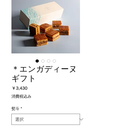
＊エンガディーヌ
ギフト
価
￥3,430
格
消費税込み
熨斗
*