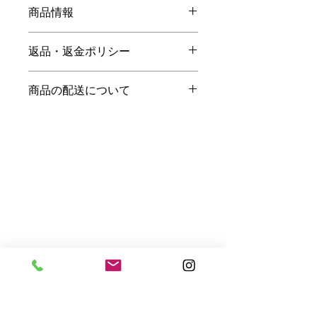
商品情報
詰合せ内容： エンガディーヌ - 6
返品・返金ポリシー
商品が食品のため、ご決済後のお客様
商品の配送について
のご都合によるキャンセル、
返品はお断りさせていただいておりま
通常、ご注文日から２～４営業日後の
す。ご了承ください。
常温便での発送になります。
詳しい情報は
こちら
。
店舗の夏季・冬季休業期間（5日間程
度）の発送は、休業明けの発送になり
l'atelier de nono
ますので、
ご了承ください。
送料等のより詳しい情報は
こちら
。
本店
Address: 〒279-0012
千葉県 浦安市
1-3-1
日の出
Phone Number:
047-329-2838
Open Hours: 10:00 am - 6
:00 pm
(Cafe Last Order: 5:00 pm)