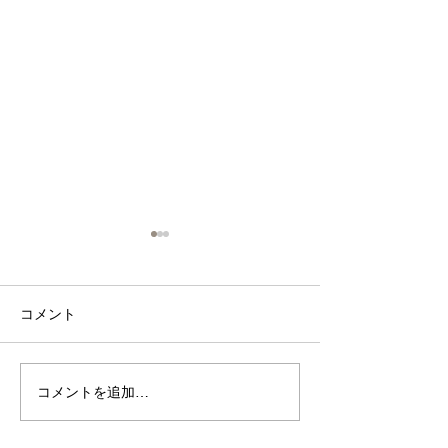
コメント
マザーズBOX
コメントを追加…
発掘！恐竜サブ
ス