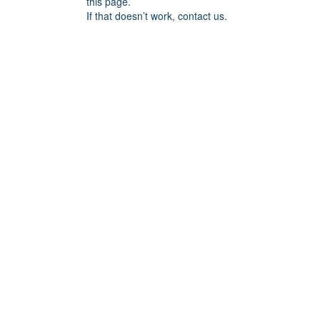
this page.
If that doesn’t work, contact us.