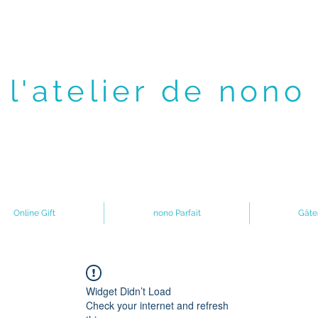
l'atelier de nono
Online Gift
nono Parfait
Gâte
Widget Didn’t Load
Check your internet and refresh