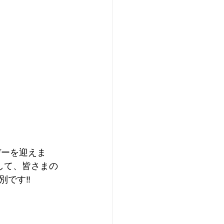
デーを迎えま
意して、皆さまの
です‼️