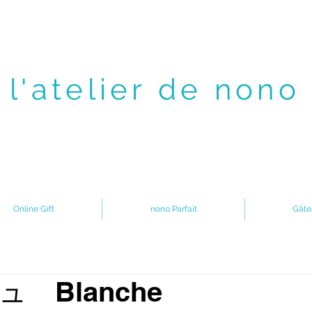
l'atelier de nono
Online Gift
nono Parfait
Gâte
ュ Blanche