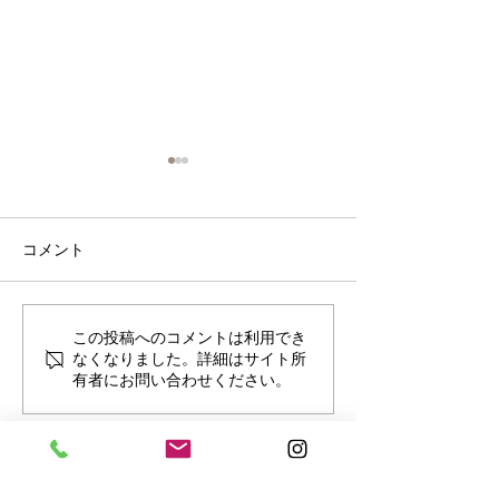
コメント
マザーズBOX
発掘！恐竜サブ
この投稿へのコメントは利用でき
なくなりました。詳細はサイト所
ス
有者にお問い合わせください。